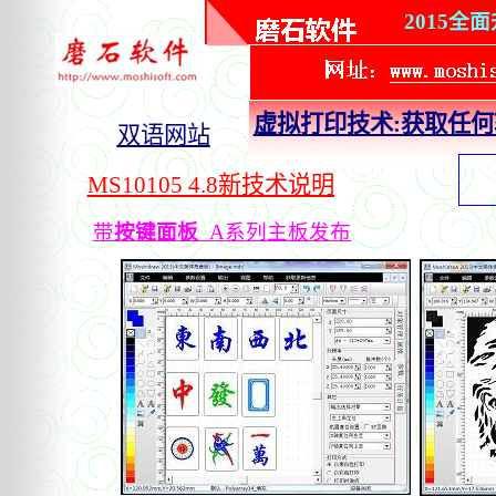
2015
虚拟打印技术
:
获取任何
双语网站
MS10105
4.8新技术说明
带
按键面板
A
系列主板发布