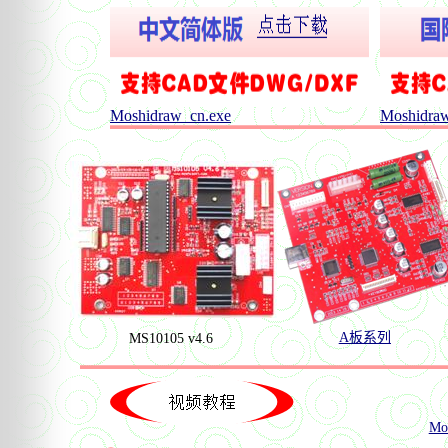
Moshidraw_cn.exe
Moshidraw
A
板系列
MS10105 v4.6
Mo